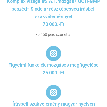
Komplex vizsgálat/ A.T.mozgás+ GOH-GMP
beszéd+ Sindelar részképesség írásbeli
szakvéleménnyel
70 000.-Ft
kb.150 perc szünettel
Figyelmi funkciók mozgásos megfigyelése
25 000.-Ft
Írásbeli szakvélemény magyar nyelven